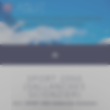
Panneau de gestion des cookies
Une erreur est survenue en tentant de communiquer avec
le serveur. Merci de réessayer ultérieurement
SPORT 2000
(SALLANCHES
SCIONZIER)
Aslie
|
SPORT 2000 (Sallanches Scionzier)