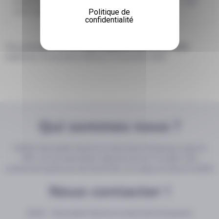
Equipements de sport
-10%
Politique de
(sauf soldes, promos et bons d'achats)
confidentialité
*Sur présentation de votre
carte d’adhérent saison 2025/2026
Validité du 15 novembre 2025 au 14 novembre 2026
Qui sommes nous ?
L’ASLIE, Association Sports et Loisirs Inter-Entreprises créée en
1981, est une association régie par la loi du 1er juillet 1901,
entièrement gérée par des bénévoles, son siège est situé à CLUSES
Nous contacter !
ASLIE – Association Sports et Loisirs Inter Entreprises