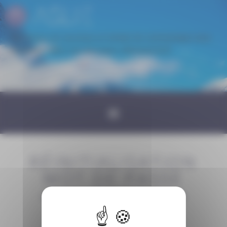
Panneau de gestion des cookies
Une erreur est survenue en tentant de communiquer avec
le serveur. Merci de réessayer ultérieurement
RÉINITIALISATION
MOT DE PASSE
Aslie
|
Réinitialisation mot de passe