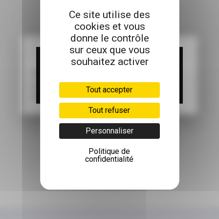
Ce site utilise des
cookies et vous
donne le contrôle
sur ceux que vous
clear
clear
UNE ERREUR EST SURVENUE EN
souhaitez activer
TENTANT DE COMMUNIQUER AVEC LE
Une erreur est survenue en tentant de
SERVEUR. MERCI DE RÉESSAYER
communiquer avec le serveur. Merci de
Tout accepter
ULTÉRIEUREMENT
réessayer ultérieurement
Tout refuser
Personnaliser
Politique de
confidentialité