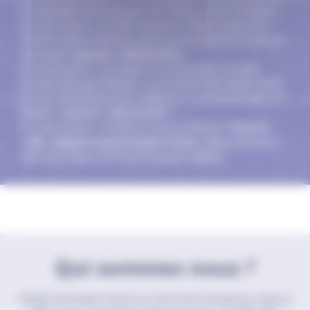
et réutilisable dans la plupart des stations de ski françaises.
Pour les stations : Avoriaz, Chamonix, Chatel, Espace Roc
d’Enfer, LesGets, Morzine, Les Portes du Soleil et Praz de Lys-
Sommand :
keycard « ASLIE GLISS ».
Pour les stations : La Clusaz, Les Contamines, Le Grand
Bornand, Manigod, Megève, Les Portes du Mont-Blanc, Saint-
Gervais, Arêches Beaufort, Vallée de Courchevel et Vallée de
Méribel :
keycard « ASLIE GLISS ».
Pour les stations : Val d’Arly et Espace Diamant :
Keycard
« Alfi » obligatoirement acheté à l’Aslie.
Celles achetées à
partir de la saison 23-24 sont toujours valables.
Qui sommes nous ?
L’ASLIE, Association Sports et Loisirs Inter-Entreprises créée en