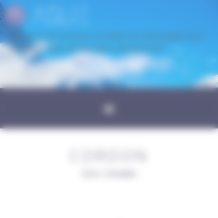
Panneau de gestion des cookies
Une erreur est survenue en tentant de communiquer avec
le serveur. Merci de réessayer ultérieurement
CORDON
Aslie
|
Cordon