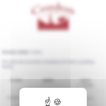
Domaine skiable :
Cordon.
A la caisse des remontées mécaniques de Cordon, au parking
Dandry.
Forfaits
Adulte
Jeune
(- 15 ans)
Journée
21,50€
16,50€
au lieu de
au lieu de
25.50€
20,50€