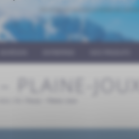
Une erreur est survenue en tentant de commun
ADHÉSION
ENTREPRISE
NOS PRODUITS
– PLAINE-JOU
Aslie
|
Ski
|
Passy – Plaine-Joux