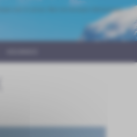
iquer avec le serveur. Merci de réessayer ultérieurement
ASSURANCE
X