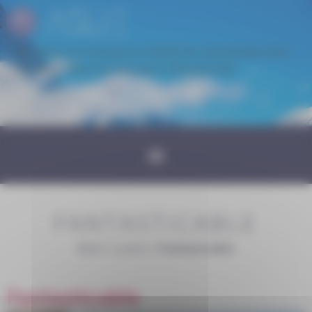
Panneau de gestion des cookies
Une erreur est survenue en tentant de communiquer avec
le serveur. Merci de réessayer ultérieurement
FANTASTICABLE
Aslie
|
Loisirs
|
Fantasticable
Fantasticable