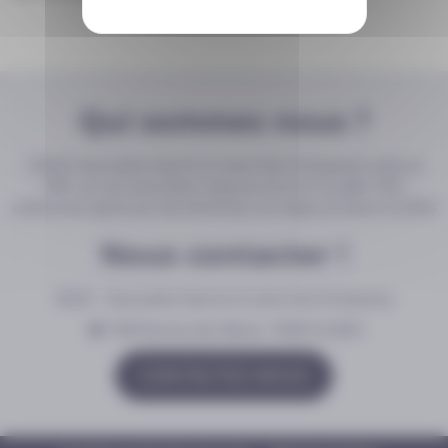
Qui sommes nous ?
L’ASLIE, Association Sports et Loisirs Inter-Entreprises créée en
1981, est une association régie par la loi du 1er juillet 1901,
entièrement gérée par des bénévoles, son siège est situé à CLUSES
Nous contacter !
ASLIE – Association Sports et Loisirs Inter Entreprises
1500 Avenue des Glières, 74300 CLUSES
CONTACTEZ NOUS